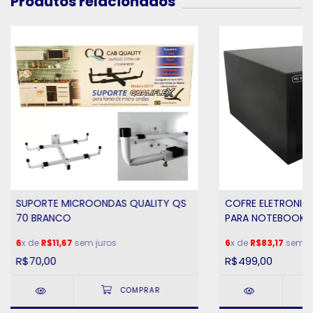
Produtos relacionados
SUPORTE MICROONDAS QUALITY QS
COFRE ELETRONICO
70 BRANCO
PARA NOTEBOOK - 
20X43X33
6
x de
R$11,67
sem juros
6
x de
R$83,17
sem ju
R$70,00
R$499,00